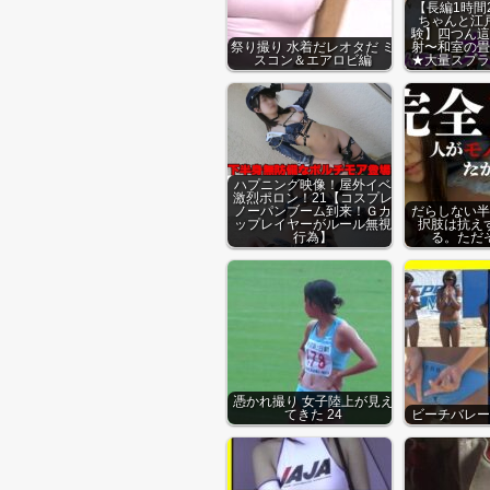
【長編1時間
ちゃんと江
験】四つん這
祭り撮り 水着だレオタだ ミ
射〜和室の畳
スコン＆エアロビ編
★大量スプラ
ハプニング映像！屋外イベ
激烈ポロン！21【コスプレ
ノーパンブーム到来！Ｇカ
だらしない半
ップレイヤーがルール無視
択肢は抗え
行為】
る。ただ
憑かれ撮り 女子陸上が見え
てきた 24
ビーチバレー 