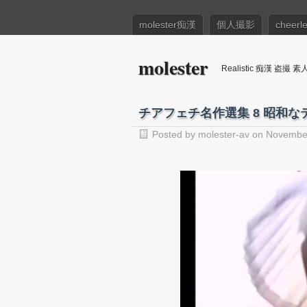
molester痴漢
個人撮影
cheerl
molester
Realistic 痴漢 盗撮 素人 A
チアフェチ名作選集 8 昭和な
Posted by
molester-av
on November