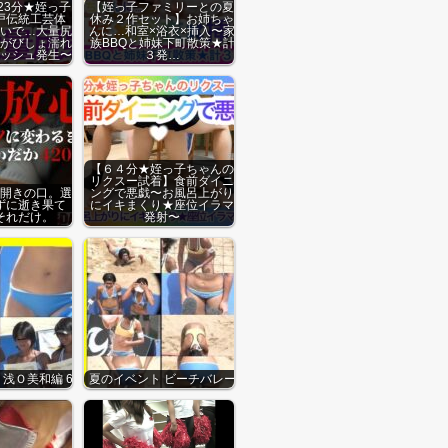
23分★姪っ子
【姪っ子ファミリーとの夏
戸伝統工芸体
休み２作セット】お姉ちゃ
いで…大量尻
んに…和室×浴衣×挿入〜家
がびしょ濡れ
族BBQと姉妹下町散策★計
ッシュ発生〜
３発…
【６４分★姪っ子ちゃんの
リクスー試着】食前ダイニ
開きの口。選
ングで悪戯〜お風呂上がり
ずに逝き果て
にイキまくり★座位イラマ
それだけ。
発射〜
浅Ｏ美和編 6
夏のイベント ビーチバレー