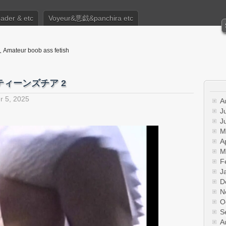
eader & etc
Voyeur&悪戯&panchira etc
mateur boob ass fetish
ティーンズチア 2
 5, 2025
A
J
J
M
A
M
F
J
D
N
O
S
A