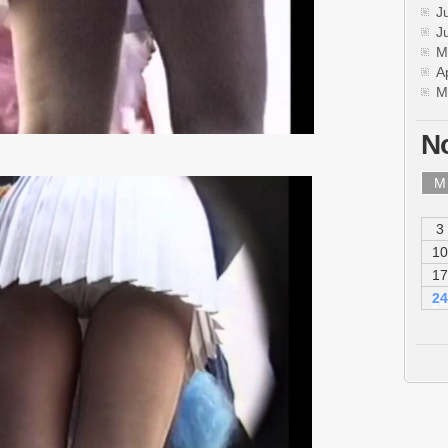
J
J
M
A
M
N
M
3
10
17
24